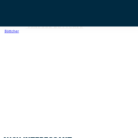
auf seine ganz eigene Art und ist es wert, einen Platz 
der eigenen Spielebibliothek zu ergattern.
VANESSA BÖTTCHER
8
/ 10