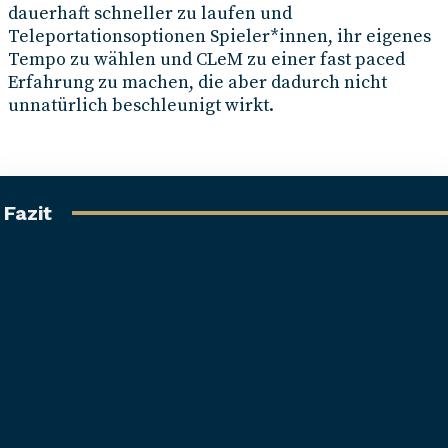
dauerhaft schneller zu laufen und
Teleportationsoptionen Spieler*innen, ihr eigenes
Tempo zu wählen und CLeM zu einer fast paced
Erfahrung zu machen, die aber dadurch nicht
unnatürlich beschleunigt wirkt.
Fazit
CLeM ist ein kleines aber liebevoll gestaltetes Puzzle
Adventure, was perfekt für einen gemütlichen Abend
auf der Couch oder für den kurzen Rätselspaß
zwischendurch geeignet ist. Mit nur circa drei Stund
Spielzeit ist der Indie-Titel wahrlich keine
Langzeitunterhaltung, die er aber auch nicht sein mu
Mit einem tollen Zeichenstil, einer leicht schaurigen
Stimmung und gut designten Rätseln besticht der Tite