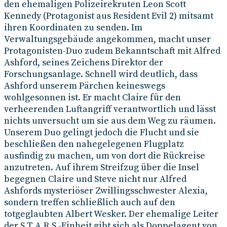
den ehemaligen Polizeirekruten Leon Scott
Kennedy (Protagonist aus Resident Evil 2) mitsamt
ihren Koordinaten zu senden. Im
Verwaltungsgebäude angekommen, macht unser
Protagonisten-Duo zudem Bekanntschaft mit Alfred
Ashford, seines Zeichens Direktor der
Forschungsanlage. Schnell wird deutlich, dass
Ashford unserem Pärchen keineswegs
wohlgesonnen ist. Er macht Claire für den
verheerenden Luftangriff verantwortlich und lässt
nichts unversucht um sie aus dem Weg zu räumen.
Unserem Duo gelingt jedoch die Flucht und sie
beschließen den nahegelegenen Flugplatz
ausfindig zu machen, um von dort die Rückreise
anzutreten. Auf ihrem Streifzug über die Insel
begegnen Claire und Steve nicht nur Alfred
Ashfords mysteriöser Zwillingsschwester Alexia,
sondern treffen schließlich auch auf den
totgeglaubten Albert Wesker. Der ehemalige Leiter
der S.T.A.R.S.-Einheit gibt sich als Doppelagent von