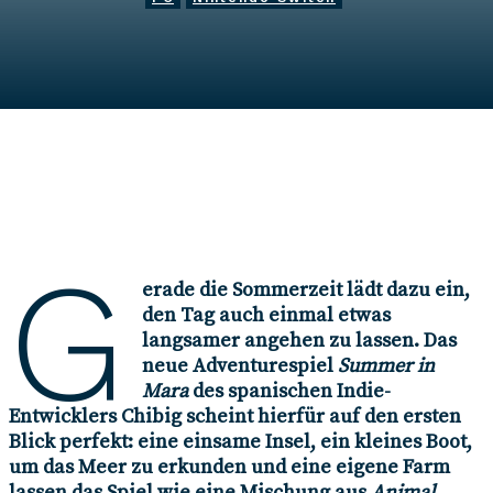
Eine eigene Farm, ein kleines Boot
und eine einsame Insel. Klingt
doch ganz gut, oder?
Autor*in
Vanessa Böttcher
6. Juli 2020
G
erade die Sommerzeit lädt dazu ein,
den Tag auch einmal etwas
langsamer angehen zu lassen. Das
neue Adventurespiel
Summer in
Mara
des spanischen Indie-
Entwicklers Chibig scheint hierfür auf den ersten
Blick perfekt: eine einsame Insel, ein kleines Boot,
um das Meer zu erkunden und eine eigene Farm
lassen das Spiel wie eine Mischung aus
Animal